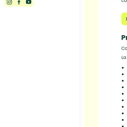
co
P
Co
La