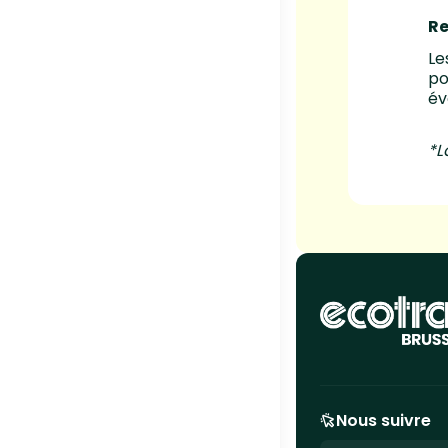
Re
Le
po
év
*L
Nous suivre