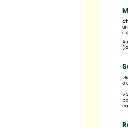
M
Ch
un
su
Au
(3
S
Le
a 
Vo
pa
ca
R