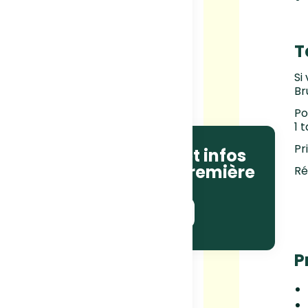
T
Si
Br
Po
1 
Pr
Recevez les actus et infos
courses en avant-première
Ré
!
JE M'ABONNE !
P