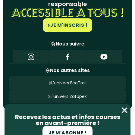
responsable
ACCESSIBLE À TOUS !
JE M'INSCRIS !
Nous suivre
Nos autres sites
L'univers EcoTrail
L'univers Zatopek
Nous contacter
Recevez les actus et infos courses
Mentions légales
Politique de confidentialité
en avant-première !
Gestion des cookies
Site conçu par
Ageelity
JE M'ABONNE !