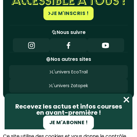
ACCESSIBLE À TOUS !
JE M'INSCRIS !
Nous suivre
Nos autres sites
L'univers EcoTrail
L'univers Zatopek
Nous contacter
Recevez les actus et infos courses
Mentions légales
Politique de confidentialité
en avant-première !
Gestion des cookies
Site conçu par
Ageelity
JE M'ABONNE !
© 2025 EcoTrail. Tous droits réservés
Ce site utilise des cookies et vous donne le contrôle